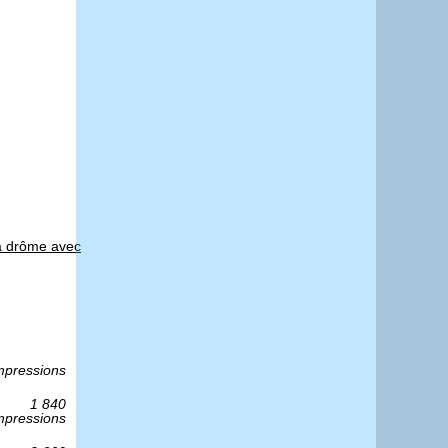
a drôme avec
mpressions
1 840
mpressions