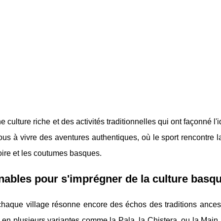
ulture riche et des activités traditionnelles qui ont façonné l'i
ous à vivre des aventures authentiques, où le sport rencontre la
toire et les coutumes basques.
rnables pour s'imprégner de la culture basq
 chaque village résonne encore des échos des traditions ancest
 en plusieurs variantes comme la Pala, la Chistera, ou la Mai