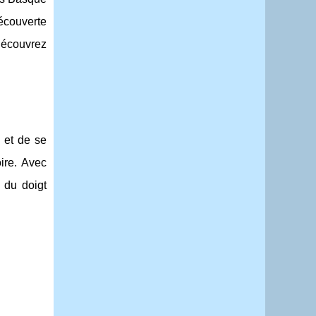
découverte
découvrez
s et de se
oire. Avec
 du doigt