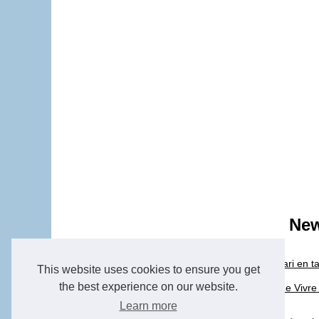
New
23/3/2026
Comment planifier un safari en 
This website uses cookies to ensure you get
the best experience on our website.
05/8/2025
Faustine Verneuil : L'Art de Viv
Learn more