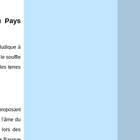
u Pays
ludique à
le souffle
les terres
 proposant
t l'âme du
 lors des
ays Basque