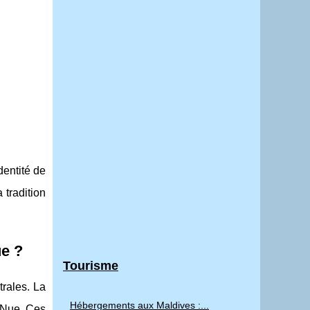
dentité de
 tradition
ue ?
Tourisme
rales. La
Hébergements aux Maldives :...
n Nue. Ces